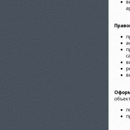
в
а
Право
п
а
п
с
в
р
в
Оформ
объект
п
п