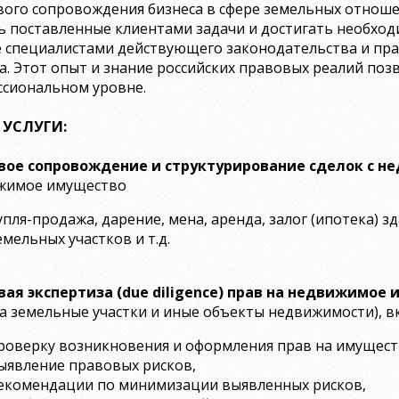
ого сопровождения бизнеса в сфере земельных отнош
 поставленные клиентами задачи и достигать необход
 специалистами действующего законодательства и пра
а. Этот опыт и знание российских правовых реалий п
ссиональном уровне.
УСЛУГИ:
вое сопровождение и структурирование сделок с 
жимое имущество
упля-продажа, дарение, мена, аренда, залог (ипотека) 
емельных участков и т.д.
вая экспертиза (due diligence) прав на недвижимо
а земельные участки и иные объекты недвижимости), в
роверку возникновения и оформления прав на имущест
ыявление правовых рисков,
екомендации по минимизации выявленных рисков,