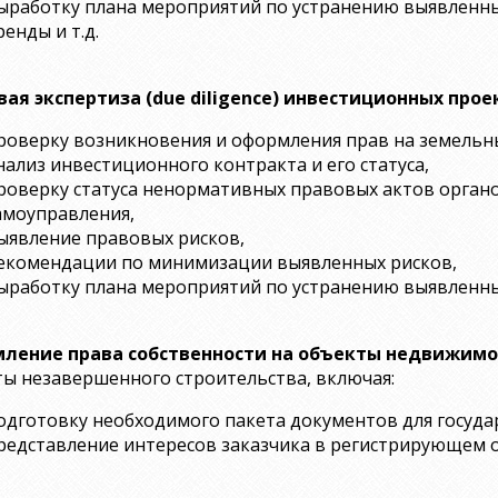
ыработку плана мероприятий по устранению выявленны
ренды и т.д.
вая экспертиза (due diligence) инвестиционных прое
роверку возникновения и оформления прав на земельны
нализ инвестиционного контракта и его статуса,
роверку статуса ненормативных правовых актов органо
амоуправления,
ыявление правовых рисков,
екомендации по минимизации выявленных рисков,
ыработку плана мероприятий по устранению выявленных
ление права собственности на объекты недвижимо
ы незавершенного строительства, включая:
одготовку необходимого пакета документов для госуда
редставление интересов заказчика в регистрирующем о