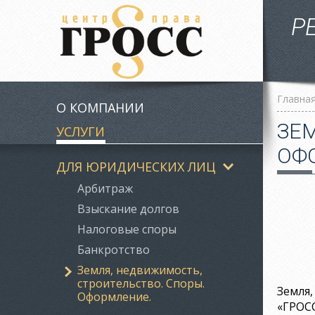
Р
Главна
О КОМПАНИИ
ЗЕ
УСЛУГИ
ОФ
ДЛЯ ЮРИДИЧЕСКИХ ЛИЦ
Арбитраж
Взыскание долгов
Налоговые споры
Банкротство
Земля, недвижимость,
строительство. Споры.
Земля,
Оформление.
«ГРОСС