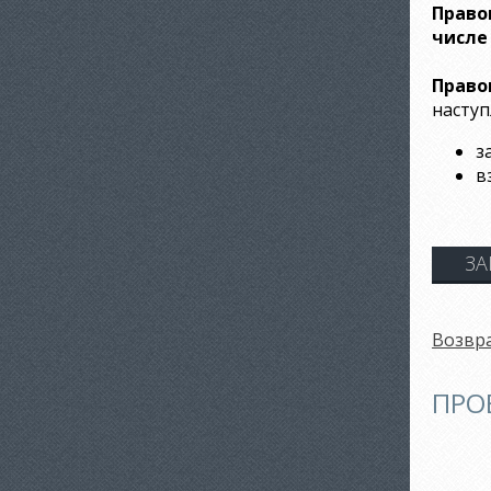
Право
числе
Право
наступ
з
в
ЗА
Возвра
ПРО