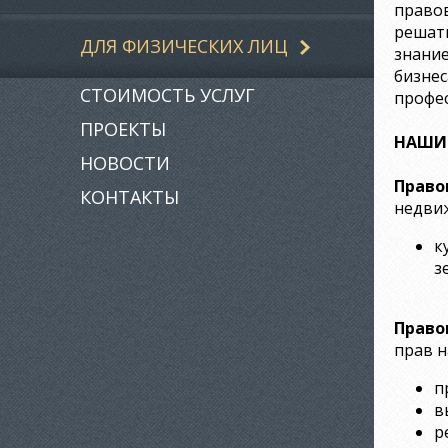
правов
решать
ДЛЯ ФИЗИЧЕСКИХ ЛИЦ
знание
бизнес
СТОИМОСТЬ УСЛУГ
профе
ПРОЕКТЫ
НАШИ 
НОВОСТИ
Право
КОНТАКТЫ
недви
к
з
Право
прав н
п
в
р